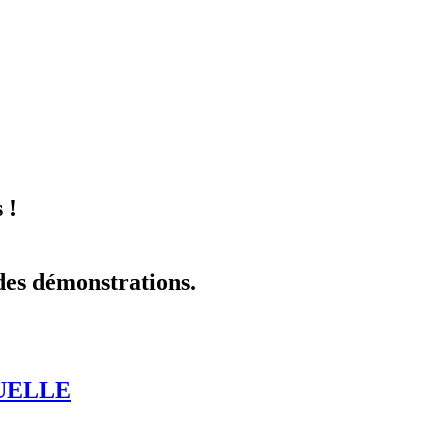
 !
 des démonstrations.
UELLE